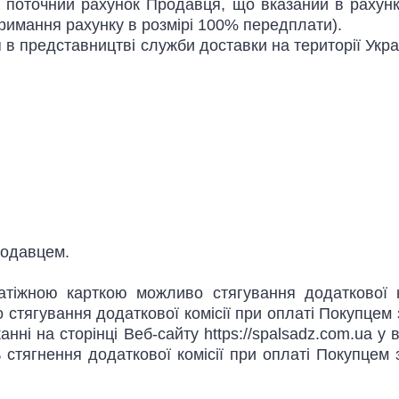
 поточний рахунок Продавця, що вказаний в рахунку,
римання рахунку в розмірі 100% передплати).
представництві служби доставки на території Україн
родавцем.
іжною карткою можливо стягування додаткової ком
ягування додаткової комісії при оплаті Покупцем з
сканні на сторінці Веб-сайту https://spalsadz.com.u
тягнення додаткової комісії при оплаті Покупцем за