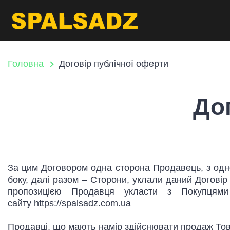
Головна
Договір публічної оферти
До
За цим Договором одна сторона Продавець, з одног
боку, далі разом – Сторони, уклали даний Договір
пропозицією Продавця укласти з Покупцями 
сайту
https://spalsadz.com.ua
Продавці, що мають намір здійснювати продаж То