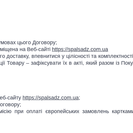
умовах цього Договору;
зміщена на Веб-сайті
https://spalsadz.com.ua
го доставку, впевнитися у цілісності та комплектнос
 Товару – зафіксувати їх в акті, який разом із Пок
Веб-сайту
https://spalsadz.com.ua
;
оговору;
сію при оплаті європейських замовлень картками т