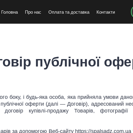
Головна
Про нас
Оплата та доставка
Контакти
говір публічної офе
о боку, і будь-яка особа, яка прийняла умови дано
 публічної оферти (далі — Договір), адресований н
договір купівлі-продажу Товарів, фотографії 
варів за допомогою Веб-сайту
https://spalsadz.com.ua