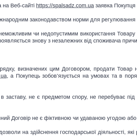
 на Веб-сайті
https://spalsadz.com.ua
заявка Покупця 
іжнародним законодавством норми для регулювання 
ь неможливим чи недопустимим використання Товару в
роявляється знову з незалежних від споживача причи
порядку, визначених цим Договором, продати Товар
.ua
, а Покупець зобов’язується на умовах та в пор
 заставу, не є предметом спору, не перебуває під 
ний Договір не є фіктивною чи удаваною угодою або
 дозволи на здійснення господарської діяльності, я