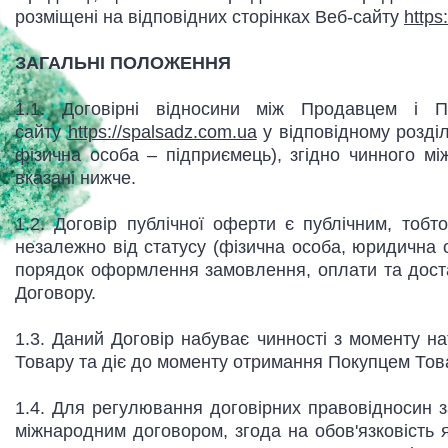
розміщені на відповідних сторінках Веб-сайту
https
ЗАГАЛЬНІ ПОЛОЖЕННЯ
1.1. Договірні відносини між Продавцем і 
сайту
https://spalsadz.com.ua
у відповідному розді
фізична особа – підприємець), згідно чинного мі
вказані нижче.
1.2. Договір публічної оферти є публічним, тобт
незалежно від статусу (фізична особа, юридична 
порядок оформлення замовлення, оплати та доста
Договору.
1.3. Даний Договір набуває чинності з моменту 
Товару та діє до моменту отримання Покупцем Това
1.4. Для регулювання договірних правовідносин з
міжнародним договором, згода на обов'язковість 