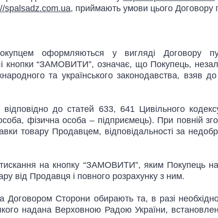
://spalsadz.com.ua
, приймають умови цього Договору
Покупцем оформляються у вигляді Договору пуб
лі кнопки “ЗАМОВИТИ”, означає, що Покупець, незал
жнародного та українського законодавства, взяв д
о відповідно до статей 633, 641 Цивільного кодек
особа, фізична особа – підприємець). При повній з
вки товару Продавцем, відповідальності за недобр
натискання на кнопку “ЗАМОВИТИ”, яким Покупець на
ру від Продавця і повного розрахунку з ним.
а Договором Сторони обирають та, в разі необхідно
якого надана Верховною Радою України, встановлені 